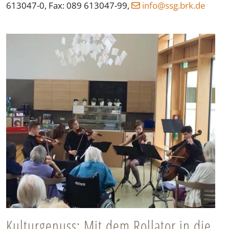
613047-0, Fax: 089 613047-99,
ed.krb.gss@ofni
Kulturgenuss: Mit dem Rollator in die