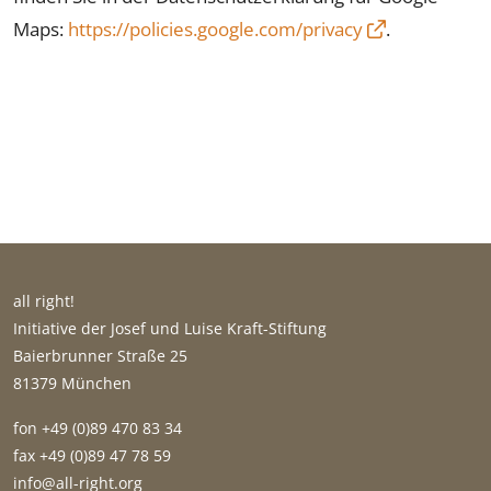
Maps:
https://policies.google.com/privacy
.
all right!
Initiative der Josef und Luise Kraft-Stiftung
Baierbrunner Straße 25
81379 München
fon +49 (0)89 470 83 34
fax +49 (0)89 47 78 59
gro.thgir-lla@ofni